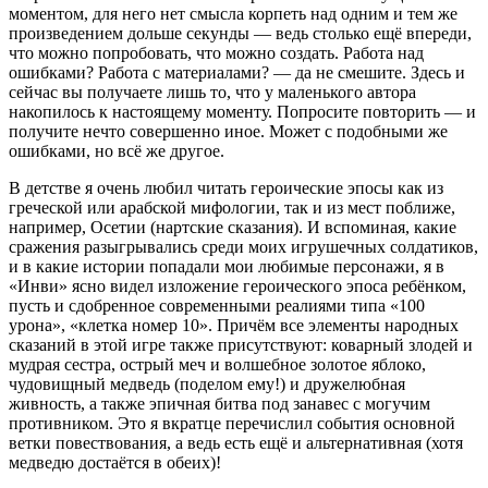
моментом, для него нет смысла корпеть над одним и тем же
произведением дольше секунды — ведь столько ещё впереди,
что можно попробовать, что можно создать. Работа над
ошибками? Работа с материалами? — да не смешите. Здесь и
сейчас вы получаете лишь то, что у маленького автора
накопилось к настоящему моменту. Попросите повторить — и
получите нечто совершенно иное. Может с подобными же
ошибками, но всё же другое.
В детстве я очень любил читать героические эпосы как из
греческой или арабской мифологии, так и из мест поближе,
например, Осетии (нартские сказания). И вспоминая, какие
сражения разыгрывались среди моих игрушечных солдатиков,
и в какие истории попадали мои любимые персонажи, я в
«Инви» ясно видел изложение героического эпоса ребёнком,
пусть и сдобренное современными реалиями типа «100
урона», «клетка номер 10». Причём все элементы народных
сказаний в этой игре также присутствуют: коварный злодей и
мудрая сестра, острый меч и волшебное золотое яблоко,
чудовищный медведь (поделом ему!) и дружелюбная
живность, а также эпичная битва под занавес с могучим
противником. Это я вкратце перечислил события основной
ветки повествования, а ведь есть ещё и альтернативная (хотя
медведю достаётся в обеих)!