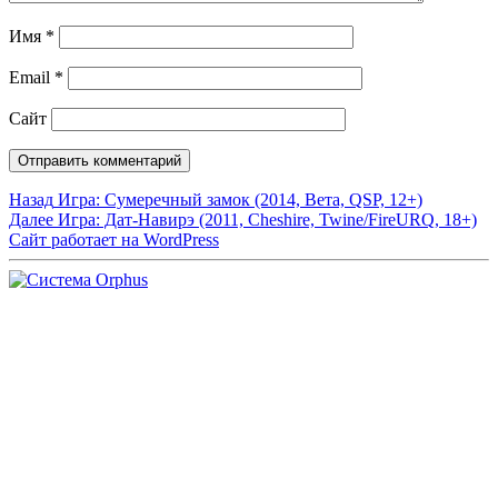
Имя
*
Email
*
Сайт
Навигация
Предыдущая
Назад
Игра: Сумеречный замок (2014, Вета, QSP, 12+)
запись:
Следующая
Далее
Игра: Дат-Навирэ (2011, Cheshire, Twine/FireURQ, 18+)
по
запись:
Сайт работает на WordPress
записям