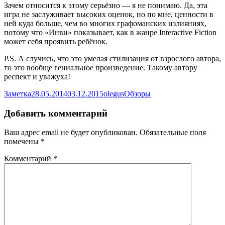
Зачем относится к этому серьёзно — я не понимаю. Да, эта
игра не заслуживает высоких оценок, но по мне, ценности в
ней куда больше, чем во многих графоманских излияниях,
потому что «Инви» показывает, как в жанре Interactive Fiction
может себя проявить ребёнок.
P.S. А случись, что это умелая стилизация от взрослого автора,
то это вообще гениальное произведение. Такому автору
респект и уважуха!
Формат
Опубликовано
Автор
Рубрики
Заметка
28.05.2014
03.12.2015
olegus
Обзоры
Добавить комментарий
Ваш адрес email не будет опубликован.
Обязательные поля
помечены
*
Комментарий
*