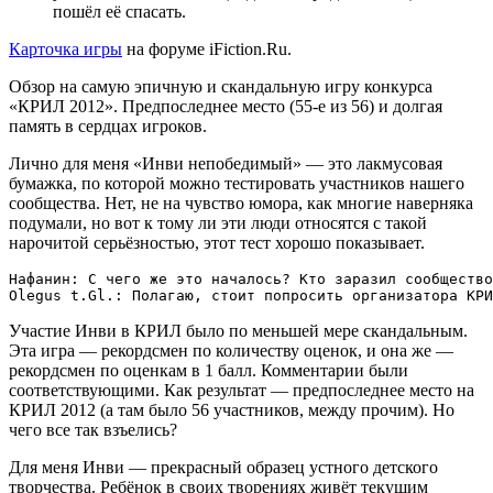
пошёл её спасать.
Карточка игры
на форуме iFiction.Ru.
Обзор на самую эпичную и скандальную игру конкурса
«КРИЛ 2012». Предпоследнее место (55-е из 56) и долгая
память в сердцах игроков.
Лично для меня «Инви непобедимый» — это лакмусовая
бумажка, по которой можно тестировать участников нашего
сообщества. Нет, не на чувство юмора, как многие наверняка
подумали, но вот к тому ли эти люди относятся с такой
нарочитой серьёзностью, этот тест хорошо показывает.
Нафанин: С чего же это началось? Кто заразил сообщество
Olegus t.Gl.: Полагаю, стоит попросить организатора КРИ
Участие Инви в КРИЛ было по меньшей мере скандальным.
Эта игра — рекордсмен по количеству оценок, и она же —
рекордсмен по оценкам в 1 балл. Комментарии были
соответствующими. Как результат — предпоследнее место на
КРИЛ 2012 (а там было 56 участников, между прочим). Но
чего все так взъелись?
Для меня Инви — прекрасный образец устного детского
творчества. Ребёнок в своих творениях живёт текущим