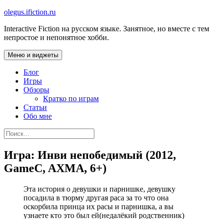
Перейти
olegus.ifiction.ru
к
Interactive Fiction на русском языке. Занятное, но вместе с тем
содержимому
непростое и непонятное хобби.
Меню и виджеты
Блог
Игры
Обзоры
Кратко по играм
Статьи
Обо мне
Найти:
Игра: Инви непобедимый (2012,
GameC, AXMA, 6+)
Эта история о девушки и парнишке, девушку
посадила в тюрму другая раса за то что она
оскорбила принца их расы и парнишка, а вы
узнаете кто это был ей(недалёкий родственник)