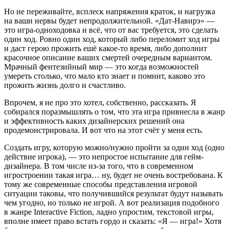
Но не переживайте, всплеск напряжения краток, и нагрузка
на ваши нервы будет непродолжительной. «Дат-Навирэ» —
это игра-одноходовка и всё, что от вас требуется, это сделать
один ход. Ровно один ход, который либо переломит ход игры
и даст герою прожить ешё какое-то время, либо дополнит
красочное описание ваших смертей очередным вариантом.
Мрачный фентезийный мир — это когда возможностей
умереть столько, что мало кто знает и помнит, каково это
прожить жизнь долго и счастливо.
Впрочем, я не про это хотел, собственно, рассказать. Я
собирался поразмышлять о том, что эта игра привнесла в жанр
и эффективность каких дизайнерских решений она
продемонстрировала. И вот что на этот счёт у меня есть.
Создать игру, которую можно/нужно пройти за один ход (одно
действие игрока), — это непростое испытание для гейм-
дизайнера. В том числе из-за того, что в современном
игростроении такая игра… ну, будет не очень востребована. К
тому же современные способы представления игровой
ситуации таковы, что получившийся результат будут называть
чем угодно, но только не игрой. А вот реализация подобного
в жанре Interactive Fiction, ладно упростим, текстовой игры,
вполне имеет право встать гордо и сказать: «Я — игра!» Хотя