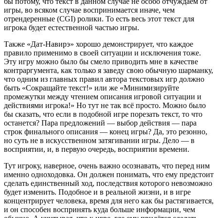
бы потому, что текст в данном случае не особо отчуждаем от
игры, во всяком случае воспринимается иначе, чем
отрендеренные (CGI) ролики. То есть весь этот текст для
игрока будет естественной частью игры.
Также «Дат-Навирэ» хорошо демонстрирует, что каждое
правило применимо в своей ситуации и исключения тоже.
Эту игру можно было бы смело приводить мне в качестве
контраргумента, как только я заведу свою обычную шарманку,
что одним из главных правил автора текстовых игр должно
быть «Сокращайте текст!» или же «Минимизируйте
промежутки между чтением описания игровой ситуации и
действиями игрока!» Но тут не так всё просто. Можно было
бы сказать, что если в подобной игре порезать текст, то что
останется? Пара предложений — выбор действия — пара
строк финального описания — конец игры? Да, это резонно,
но суть не в искусственном затягивании игры. Дело — в
восприятии, и, в первую очередь, восприятии времени.
Тут игроку, наверное, очень важно осознавать, что перед ним
именно одноходовка. Он должен понимать, что ему предстоит
сделать единственный ход, последствия которого невозможно
будет изменить. Подобное и в реальной жизни, и в игре
концентрирует человека, время для него как бы растягивается,
и он способен воспринять куда больше информации, чем