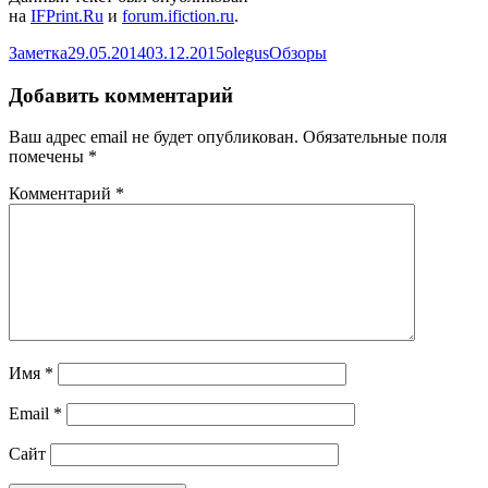
на
IFPrint.Ru
и
forum.ifiction.ru
.
Формат
Опубликовано
Автор
Рубрики
Заметка
29.05.2014
03.12.2015
olegus
Обзоры
Добавить комментарий
Ваш адрес email не будет опубликован.
Обязательные поля
помечены
*
Комментарий
*
Имя
*
Email
*
Сайт