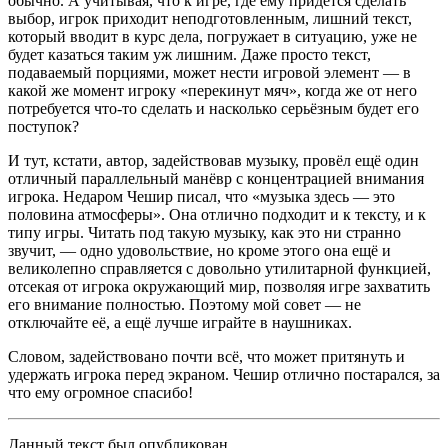
обычно. А учитывая, что к игре, где ему придётся сделать
выбор, игрок приходит неподготовленным, лишний текст,
который вводит в курс дела, погружает в ситуацию, уже не
будет казаться таким уж лишним. Даже просто текст,
подаваемый порциями, может нести игровой элемент — в
какой же момент игроку «перекинут мяч», когда же от него
потребуется что-то сделать и насколько серьёзным будет его
поступок?
И тут, кстати, автор, задействовав музыку, провёл ещё один
отличный параллельный манёвр с концентрацией внимания
игрока. Недаром Чешир писал, что «музыка здесь — это
половина атмосферы». Она отлично подходит и к тексту, и к
типу игры. Читать под такую музыку, как это ни странно
звучит, — одно удовольствие, но кроме этого она ещё и
великолепно справляется с довольно утилитарной функцией,
отсекая от игрока окружающий мир, позволяя игре захватить
его внимание полностью. Поэтому мой совет — не
отключайте её, а ещё лучше играйте в наушниках.
Словом, задействовано почти всё, что может притянуть и
удержать игрока перед экраном. Чешир отлично постарался, за
что ему огромное спасибо!
Данный текст был опубликован