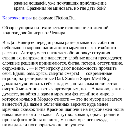
ржанье лошадей, уже почуявших приближение
врага. Сражения не миновать, но где дать бой?
Карточка игры
на форуме iFiction.Ru.
Обзор с упором на техническое исполнение отличной
«одноходовой» игры от Чешира.
В «Дат-Навирэ» перед игроком развёртываются события
небольшого хорошо написанного мрачного фэнтезийного
рассказа. Автор умело нагнетает обстановку: ситуация
страшная, напряжение нарастает, злобные враги преследуют,
сложные решения принимаются, битва, потери, отступление,
окружение… — и тут игроку дают возможность проявить
себя. Бдыщ, бам, хрясь, смерть! смерть! — современные
игроки, натренированные Dark Souls и Super Meat Boy,
должны чувствовать себя как дома, остальным количество
смертей может показаться чрезмерным, но… А каково, как вы
думаете, живётся людям в мрачном фентезийном мире, в
котором кольцо в Мордор отнести — это не мусор вызваться
вынести?! Да даже в облегчённых версиях куда менее
мрачных сказкок типа Красной шапочки на персонажей ноша
наваливается ого-го какая. А тут волколаки, орки, тролли и
прочая фэнтезийная нечисть, мрачная мрачнее некуда, — с
ними даже и поговорить-то не получится.