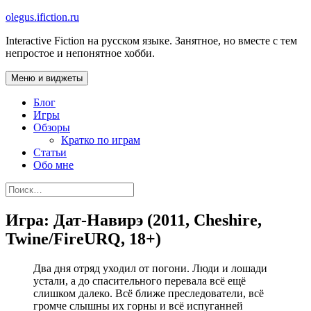
Перейти
olegus.ifiction.ru
к
Interactive Fiction на русском языке. Занятное, но вместе с тем
содержимому
непростое и непонятное хобби.
Меню и виджеты
Блог
Игры
Обзоры
Кратко по играм
Статьи
Обо мне
Найти:
Игра: Дат-Навирэ (2011, Cheshire,
Twine/FireURQ, 18+)
Два дня отряд уходил от погони. Люди и лошади
устали, а до спасительного перевала всё ещё
слишком далеко. Всё ближе преследователи, всё
громче слышны их горны и всё испуганней