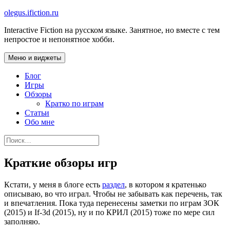
Перейти
olegus.ifiction.ru
к
Interactive Fiction на русском языке. Занятное, но вместе с тем
содержимому
непростое и непонятное хобби.
Меню и виджеты
Блог
Игры
Обзоры
Кратко по играм
Статьи
Обо мне
Найти:
Краткие обзоры игр
Кстати, у меня в блоге есть
раздел
, в котором я кратенько
описываю, во что играл. Чтобы не забывать как перечень, так
и впечатления. Пока туда перенесены заметки по играм ЗОК
(2015) и If-3d (2015), ну и по КРИЛ (2015) тоже по мере сил
заполняю.