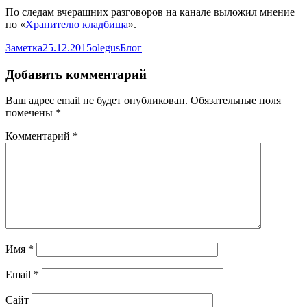
По следам вчерашних разговоров на канале выложил мнение
по «
Хранителю кладбища
».
Формат
Опубликовано
Автор
Рубрики
Заметка
25.12.2015
olegus
Блог
Добавить комментарий
Ваш адрес email не будет опубликован.
Обязательные поля
помечены
*
Комментарий
*
Имя
*
Email
*
Сайт