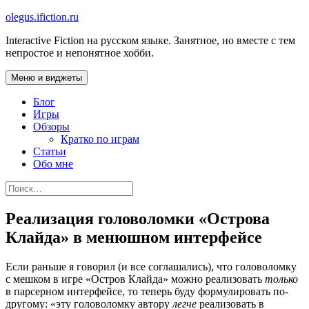
Перейти
olegus.ifiction.ru
к
Interactive Fiction на русском языке. Занятное, но вместе с тем
содержимому
непростое и непонятное хобби.
Меню и виджеты
Блог
Игры
Обзоры
Кратко по играм
Статьи
Обо мне
Найти:
Реализация головоломки «Острова
Клайда» в менюшном интерфейсе
Если раньше я говорил (и все соглашались), что головоломку
с мешком в игре «Остров Клайда» можно реализовать
только
в парсерном интерфейсе, то теперь буду формулировать по-
другому: «эту головоломку автору
легче
реализовать в