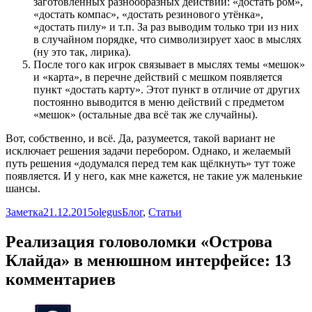
заготовленных разнообразных действий: «достать ром»,
«достать компас», «достать резинового утёнка»,
«достать пилу» и т.п. За раз выводим только три из них
в случайном порядке, что символизирует хаос в мыслях
(ну это так, лирика).
После того как игрок связывает в мыслях темы «мешок»
и «карта», в перечне действий с мешком появляется
пункт «достать карту». Этот пункт в отличие от других
постоянно выводится в меню действий с предметом
«мешок» (остальные два всё так же случайны).
Вот, собственно, и всё. Да, разумеется, такой вариант не
исключает решения задачи перебором. Однако, и желаемый
путь решения «додумался перед тем как щёлкнуть» тут тоже
появляется. И у него, как мне кажется, не такие уж маленькие
шансы.
Формат
Опубликовано
Автор
Рубрики
Заметка
21.12.2015
olegus
Блог
,
Статьи
Реализация головоломки «Острова
Клайда» в менюшном интерфейсе: 13
комментариев