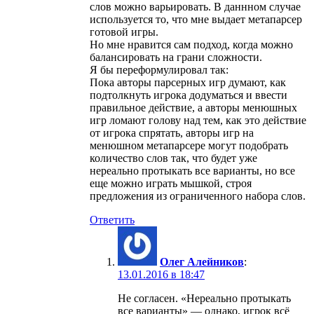
слов можно варьировать. В даннном случае
используется то, что мне выдает метапарсер
готовой игры.
Но мне нравится сам подход, когда можно
балансировать на грани сложности.
Я бы переформулировал так:
Пока авторы парсерных игр думают, как
подтолкнуть игрока додуматься и ввести
правильное действие, а авторы менюшных
игр ломают голову над тем, как это действие
от игрока спрятать, авторы игр на
менюшном метапарсере могут подобрать
количество слов так, что будет уже
нереально протыкать все варианты, но все
еще можно играть мышкой, строя
предложения из ограниченного набора слов.
Ответить
Олег Алейников
:
13.01.2016 в 18:47
Не согласен. «Нереально протыкать
все варианты» — однако, игрок всё