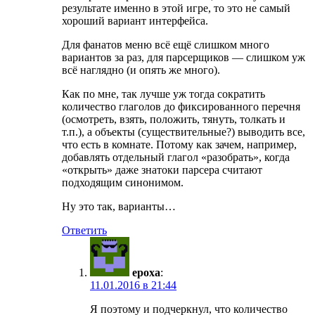
результате именно в этой игре, то это не самый
хороший вариант интерфейса.
Для фанатов меню всё ещё слишком много
вариантов за раз, для парсерщиков — слишком уж
всё наглядно (и опять же много).
Как по мне, так лучше уж тогда сократить
количество глаголов до фиксированного перечня
(осмотреть, взять, положить, тянуть, толкать и
т.п.), а объекты (существительные?) выводить все,
что есть в комнате. Потому как зачем, например,
добавлять отдельный глагол «разобрать», когда
«открыть» даже знатоки парсера считают
подходящим синонимом.
Ну это так, варианты…
Ответить
epoxa
:
11.01.2016 в 21:44
Я поэтому и подчеркнул, что количество