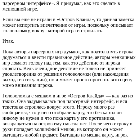
парсерном интерфейсе». Я придумал, как это сделать в
менюшной игре.
Если вы ещё не играли в «Остров Клайда», то данная заметка
может испортить впечатление от игры, поскольку описывает
головоломку, вокруг которой игра и строилась.
Итак.
Пока авторы парсерных игр думают, как подтолкнуть игрока
додуматься и ввести правильное действие, авторы менюшных
игр ломают голову над тем, как это действие от игрока
спрятать. Ведь очевидное действие не только не принесёт
удовлетворения от решения головоломки (или нахождения
выхода из ситуации), но и может просто прогнать всю сцену
мимо внимания игрока.
Головоломка с мешком в игре «Остров Клайда» — как раз из
таких. Она задумывалась под парсерный интерфейс, и вся
текстовка строилась вокруг этого. Игроку много раз
сообщается, что у него отобрали карту, что без карты он
никому не нужен и что пока карта у его противника,
возвращаться на остров ему смысла нет. После чего игроку в
руки попадает волшебный мешок, из которого он может
вытащить любой предмет. Вытащив из мешка карту, игрок