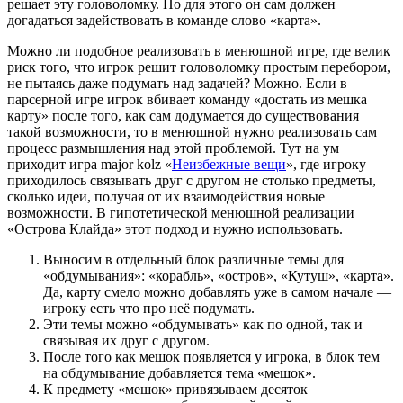
решает эту головоломку. Но для этого он сам должен
догадаться задействовать в команде слово «карта».
Можно ли подобное реализовать в менюшной игре, где велик
риск того, что игрок решит головоломку простым перебором,
не пытаясь даже подумать над задачей? Можно. Если в
парсерной игре игрок вбивает команду «достать из мешка
карту» после того, как сам додумается до существования
такой возможности, то в менюшной нужно реализовать сам
процесс размышления над этой проблемой. Тут на ум
приходит игра major kolz «
Неизбежные вещи
», где игроку
приходилось связывать друг с другом не столько предметы,
сколько идеи, получая от их взаимодействия новые
возможности. В гипотетической менюшной реализации
«Острова Клайда» этот подход и нужно использовать.
Выносим в отдельный блок различные темы для
«обдумывания»: «корабль», «остров», «Кутуш», «карта».
Да, карту смело можно добавлять уже в самом начале —
игроку есть что про неё подумать.
Эти темы можно «обдумывать» как по одной, так и
связывая их друг с другом.
После того как мешок появляется у игрока, в блок тем
на обдумывание добавляется тема «мешок».
К предмету «мешок» привязываем десяток