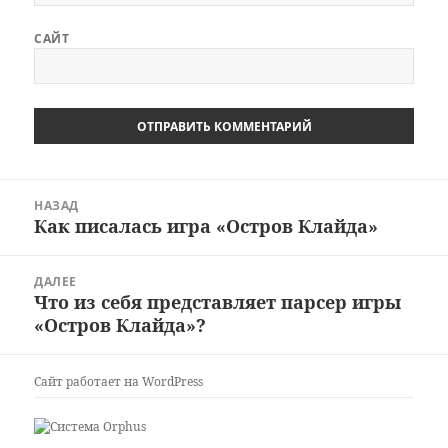
САЙТ
Навигация
НАЗАД
по
Как писалась игра «Остров Клайда»
Предыдущая
записям
запись:
ДАЛЕЕ
Что из себя представляет парсер игры
Следующая
«Остров Клайда»?
запись:
Сайт работает на WordPress